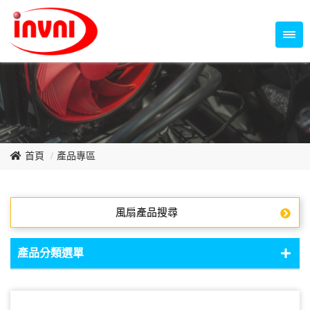
Temperature Control Series
70~79mm Series
80~89mm Series
Dish Fan Series
90~99mm Series
100mm 以上
首頁
產品專區
風扇產品搜尋
產品分類選單
DC Fan - DC軸流扇