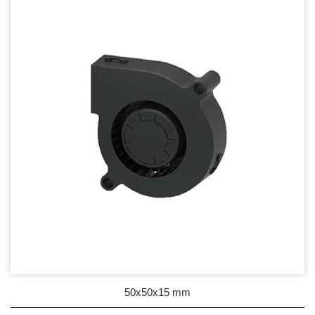
DC Blower - DC 渦流扇
50mm Series
60mm Series
75mm Series
97mm Series
100mm Series
120mm Series
Mighty Mini Blower Fan
AC Fan - AC 軸流扇
AC Blower - AC 渦流扇
50x50x15 mm
EC Fan - EC節能風扇