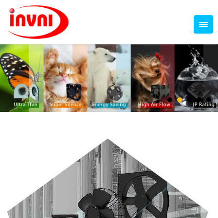
Temperature Control Series
70~79mm Series
80~89mm Series
Dish Fan Series
90~99mm Series
100mm 以上