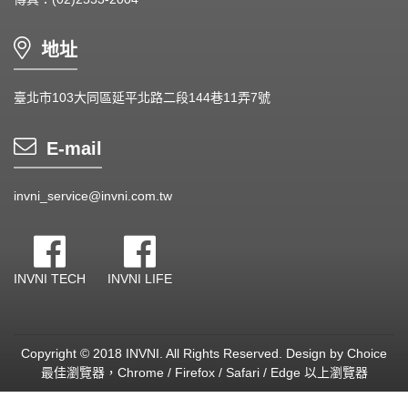
地址
臺北市103大同區延平北路二段144巷11弄7號
E-mail
invni_service@invni.com.tw
INVNI TECH
INVNI LIFE
Copyright © 2018 INVNI. All Rights Reserved.
Design by
Choice
最佳瀏覽器，Chrome / Firefox / Safari / Edge 以上瀏覽器