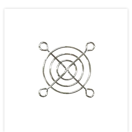
鐵網
塑膠網
不鏽鋼網
三合一海綿網
金屬風扇罩
Wire processing-線材加工
Fan Tray-風扇支架
IN STOCK - 現貨區