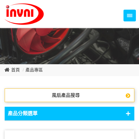
Temperature Control Series
70~79mm Series
80~89mm Series
Dish Fan Series
90~99mm Series
100mm 以上
首頁
產品專區
風扇產品搜尋
產品分類選單
DC Fan - DC軸流扇