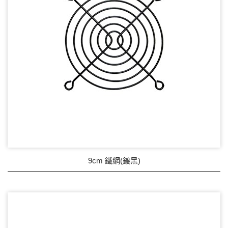
9cm 鐵網(鍍黑)