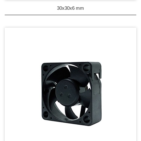
90~99mm Series
30x30x6 mm
100mm 以上