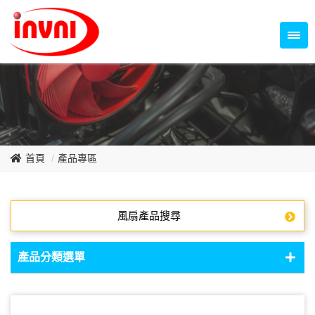
Temperature Control Series
70~79mm Series
80~89mm Series
Dish Fan Series
90~99mm Series
100mm 以上
首頁
產品專區
風扇產品搜尋
產品分類選單
DC Fan - DC軸流扇