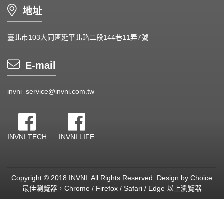
地址
臺北市103大同區延平北路二段144巷11弄7號
E-mail
invni_service@invni.com.tw
INVNI TECH
INVNI LIFE
Copyright © 2018 INVNI. All Rights Reserved.
Design by
Choice
最佳瀏覽器，Chrome / Firefox / Safari / Edge 以上瀏覽器