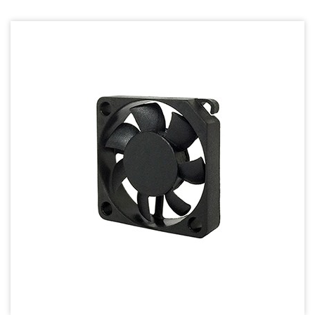
Wire processing-線材加工
Fan Tray-風扇支架
IN STOCK - 現貨區
20~29mm Series
30~39mm Series
40~49mm Series
50~59mm Series
60~69mm Series
70~79mm Series
80~89mm Series