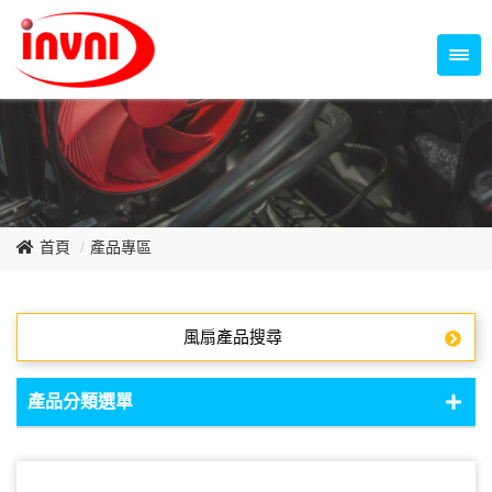
Temperature Control Series
70~79mm Series
80~89mm Series
Dish Fan Series
90~99mm Series
100mm 以上
首頁
產品專區
風扇產品搜尋
產品分類選單
DC Fan - DC軸流扇