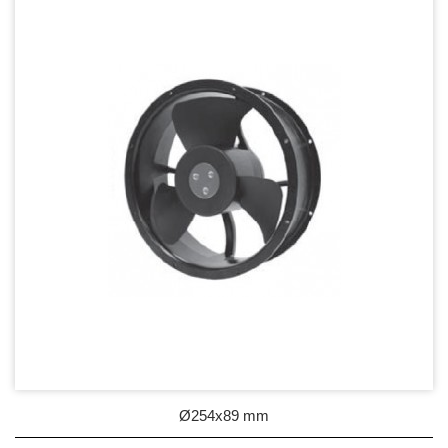
DC Blower - DC 渦流扇
AC Fan - AC 軸流扇
80mm Series
92mm Series
120mm series
171mm Series
176mm Series
254mm Series
AC Blower - AC 渦流扇
EC Fan - EC節能風扇
Ø254x89 mm
Dust & Water proof - 防塵、防水風扇