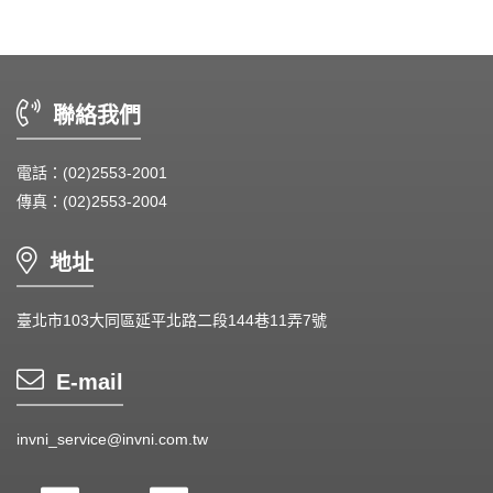
Heat Sink - 散熱片
Cooler - 散熱模組
聯絡我們
Intel Standard - 英特爾CPU散熱器
電話：(02)2553-2001
Back Plate - 背板
傳真：(02)2553-2004
Thermal interface material - 導熱材料
地址
Fan Guard - 保護網
Wire processing-線材加工
臺北市103大同區延平北路二段144巷11弄7號
Fan Tray-風扇支架
E-mail
IN STOCK - 現貨區
invni_service@invni.com.tw