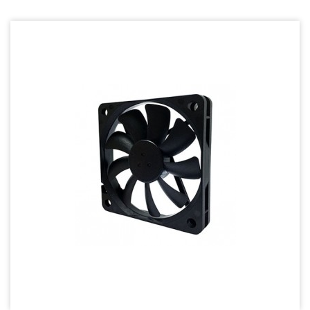
Wire processing-線材加工
Fan Tray-風扇支架
IN STOCK - 現貨區
20~29mm Series
30~39mm Series
40~49mm Series
50~59mm Series
60~69mm Series
70~79mm Series
80~89mm Series