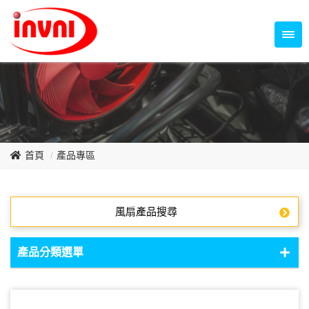
Temperature Control Series
70~79mm Series
80~89mm Series
Dish Fan Series
90~99mm Series
100mm 以上
首頁
產品專區
風扇產品搜尋
產品分類選單
DC Fan - DC軸流扇