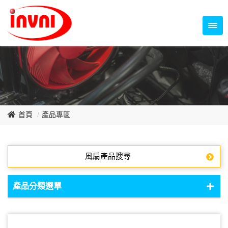
Temperature Control Series
70~79mm Series
80~89mm Series
Dish Fan Series
90~99mm Series
100mm 以上
首頁
產品專區
風扇產品搜尋
產品分類選單
DC Fan - DC軸流扇