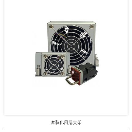
DC Blower - DC 渦流扇
AC Fan - AC 軸流扇
AC Blower - AC 渦流扇
EC Fan - EC節能風扇
Dust & Water proof - 防塵、防水風扇
Heat Sink - 散熱片
Cooler - 散熱模組
Intel Standard - 英特爾CPU散熱器
Back Plate - 背板
Thermal interface material - 導熱材料
客製化風扇支架
Fan Guard - 保護網