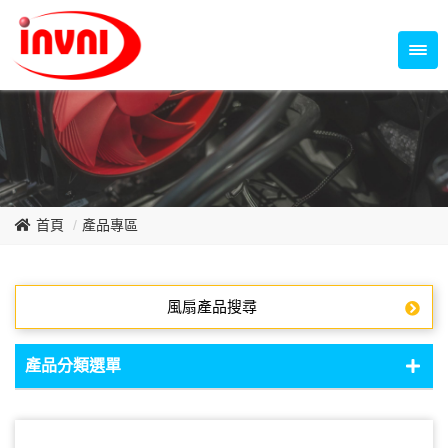
Temperature Control Series
70~79mm Series
80~89mm Series
Dish Fan Series
90~99mm Series
100mm 以上
首頁
產品專區
風扇產品搜尋
產品分類選單
DC Fan - DC軸流扇