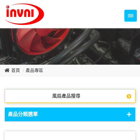
Temperature Control Series
70~79mm Series
80~89mm Series
Dish Fan Series
90~99mm Series
100mm 以上
首頁
產品專區
風扇產品搜尋
產品分類選單
DC Fan - DC軸流扇