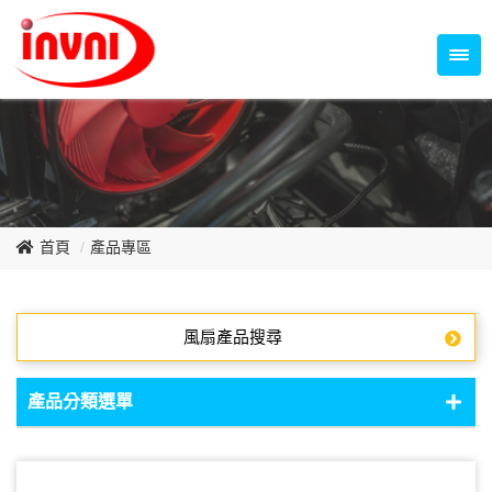
Temperature Control Series
70~79mm Series
80~89mm Series
Dish Fan Series
90~99mm Series
100mm 以上
首頁
產品專區
風扇產品搜尋
產品分類選單
DC Fan - DC軸流扇