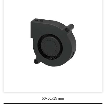
DC Blower - DC 渦流扇
50mm Series
60mm Series
75mm Series
97mm Series
100mm Series
120mm Series
Mighty Mini Blower Fan
AC Fan - AC 軸流扇
AC Blower - AC 渦流扇
50x50x15 mm
EC Fan - EC節能風扇